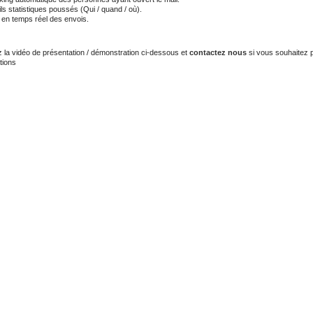
ls statistiques poussés (Qui / quand / où).
i en temps réel des envois.
z la vidéo de présentation / démonstration ci-dessous et
contactez nous
si vous souhaitez 
tions