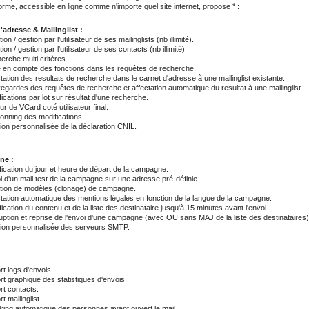
orme, accessible en ligne comme n'importe quel site internet, propose * :
'adresse & Mailinglist :
ion / gestion par l'utilisateur de ses mailinglists (nb illimité).
ion / gestion par l'utilisateur de ses contacts (nb illimité).
erche multi critères.
e en compte des fonctions dans les requêtes de recherche.
tation des resultats de recherche dans le carnet d'adresse à une mailinglist existante.
egardes des requêtes de recherche et affectation automatique du resultat à une mailinglist.
ications par lot sur résultat d'une recherche.
ur de VCard coté utilisateur final.
ionning des modifications.
ion personnalisée de la déclaration CNIL.
ne :
fication du jour et heure de départ de la campagne.
i d'un mail test de la campagne sur une adresse pré-définie.
tion de modèles (clonage) de campagne.
ctation automatique des mentions légales en fonction de la langue de la campagne.
ication du contenu et de la liste des destinataire jusqu'à 15 minutes avant l'envoi.
ruption et reprise de l'envoi d'une campagne (avec OU sans MAJ de la liste des destinataires)
ion personnalisée des serveurs SMTP.
rt logs d'envois.
rt graphique des statistiques d'envois.
rt contacts.
t mailinglist.
king automatique des personnes ayant ouvert le mail.