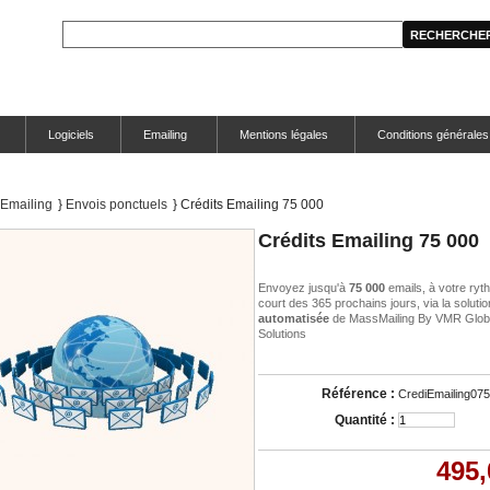
Logiciels
Emailing
Mentions légales
Conditions générales
Emailing
}
Envois ponctuels
}
Crédits Emailing 75 000
Crédits Emailing 75 000
Envoyez jusqu'à
75 000
emails, à votre ryt
court des 365 prochains jours, via la soluti
automatisée
de MassMailing By VMR Glob
Solutions
Référence :
CrediEmailing07
Quantité :
495,