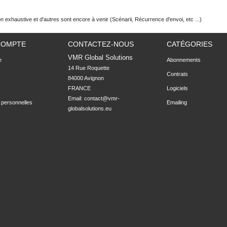
on exhaustive et d'autres sont encore à venir (Scénarii, Récurrence d'envoi, etc ...)
COMPTE
CONTACTEZ-NOUS
CATÉGORIES
VMR Global Solutions
e
Abonnements
14 Rue Roquette

Contrats
84000 Avignon

FRANCE
Logiciels
Email:
contact@vmr-
 personnelles
Emailing
globalsolutions.eu