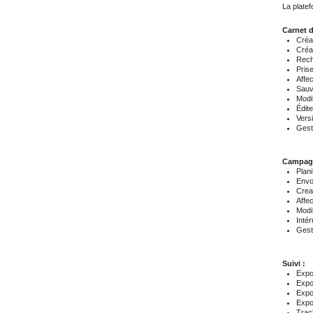
La platef
Carnet d
Créat
Créat
Rech
Pris
Affec
Sauv
Modif
Édite
Vers
Gest
Campag
Plani
Envo
Crea
Affe
Modif
Inté
Gest
Suivi :
Expo
Expo
Expo
Expor
Trac