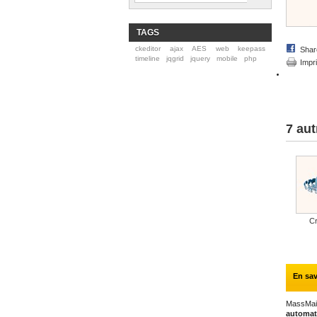
TAGS
ckeditor
ajax
AES
web
keepass
Shar
timeline
jqgrid
jquery
mobile
php
Impr
7 aut
Cr
En sav
MassMail
automat