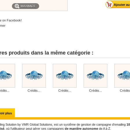
MAXIMIZE
e on Facebook!
imer
res produits dans la même catégorie :
édits...
Crédits...
Crédits...
Crédits...
Crédits
oir plus
ing Solution by VMR Global Solutions, est un systême de gestion de campagne d'emailing
1
isé
, où l'utilisateur peut gérer ses campagnes
de manière autonome
de A à Z.