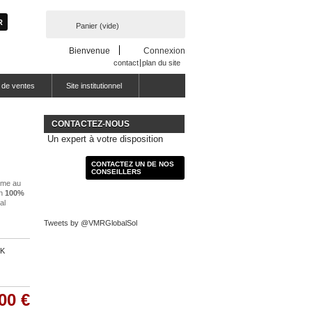
Panier
(vide)
Bienvenue
Connexion
contact
plan du site
 de ventes
Site institutionnel
CONTACTEZ-NOUS
Un expert à votre disposition
CONTACTEZ UN DE NOS
CONSEILLERS
hme au
on
100%
al
Tweets by @VMRGlobalSol
5K
00 €