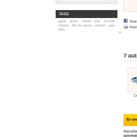
TAGS
jqgrid
jquery
mobile
php
sécurité
Shar
module
Mot de passe
ckeditor
ajax
Impr
AES
7 aut
Cr
En sav
MassMail
automat