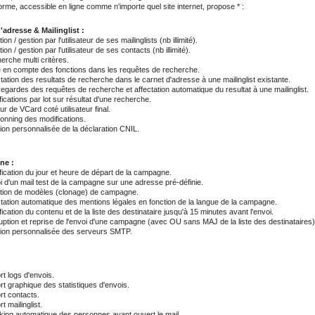
orme, accessible en ligne comme n'importe quel site internet, propose * :
'adresse & Mailinglist :
ion / gestion par l'utilisateur de ses mailinglists (nb illimité).
ion / gestion par l'utilisateur de ses contacts (nb illimité).
erche multi critères.
e en compte des fonctions dans les requêtes de recherche.
tation des resultats de recherche dans le carnet d'adresse à une mailinglist existante.
egardes des requêtes de recherche et affectation automatique du resultat à une mailinglist.
ications par lot sur résultat d'une recherche.
ur de VCard coté utilisateur final.
ionning des modifications.
ion personnalisée de la déclaration CNIL.
ne :
fication du jour et heure de départ de la campagne.
i d'un mail test de la campagne sur une adresse pré-définie.
tion de modèles (clonage) de campagne.
ctation automatique des mentions légales en fonction de la langue de la campagne.
ication du contenu et de la liste des destinataire jusqu'à 15 minutes avant l'envoi.
ruption et reprise de l'envoi d'une campagne (avec OU sans MAJ de la liste des destinataires)
ion personnalisée des serveurs SMTP.
rt logs d'envois.
rt graphique des statistiques d'envois.
rt contacts.
t mailinglist.
king automatique des personnes ayant ouvert le mail.