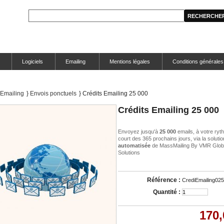
Logiciels
Emailing
Mentions légales
Conditions générales
Emailing
}
Envois ponctuels
}
Crédits Emailing 25 000
Crédits Emailing 25 000
Envoyez jusqu'à
25 000
emails, à votre ryt
court des 365 prochains jours, via la soluti
automatisée
de MassMailing By VMR Glob
Solutions
Référence :
CrediEmailing02
Quantité :
170,