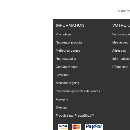
* Liste n
INFORMATION
VOTRE 
Promotions
Votre compt
Nouveaux produits
Mes avoirs
Meilleures ventes
Adresses
Nos magasins
Informations
Contactez-nous
Réductions
Livraison
Mentions légales
Conditions générales de ventes
A propos
Sitemap
Propulsé par
PrestaShop
™