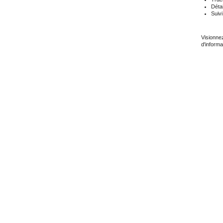
Détai
Suiv
Visionne
d'informa