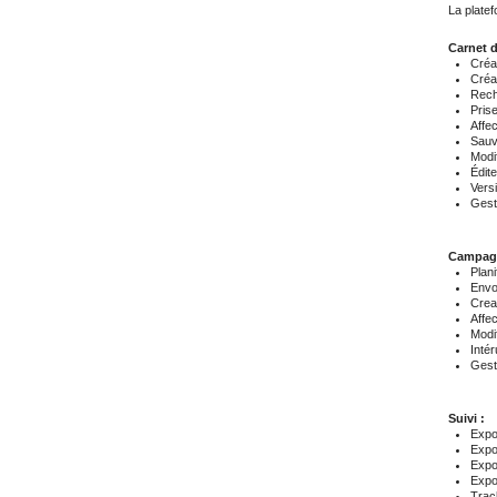
La platef
Carnet d
Créat
Créat
Rech
Pris
Affec
Sauv
Modif
Édite
Vers
Gest
Campag
Plani
Envo
Crea
Affe
Modif
Inté
Gest
Suivi :
Expo
Expo
Expo
Expor
Trac