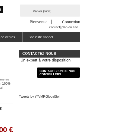
Panier
(vide)
Bienvenue
Connexion
contact
plan du site
 de ventes
Site institutionnel
CONTACTEZ-NOUS
Un expert à votre disposition
CONTACTEZ UN DE NOS
CONSEILLERS
hme au
on
100%
al
Tweets by @VMRGlobalSol
5K
00 €