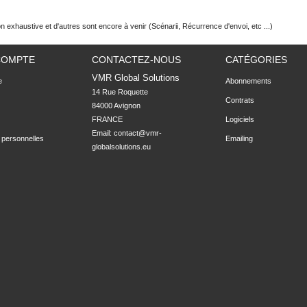
on exhaustive et d'autres sont encore à venir (Scénarii, Récurrence d'envoi, etc ...)
COMPTE
CONTACTEZ-NOUS
CATÉGORIES
VMR Global Solutions
e
Abonnements
14 Rue Roquette

Contrats
84000 Avignon

FRANCE
Logiciels
Email:
contact@vmr-
 personnelles
Emailing
globalsolutions.eu