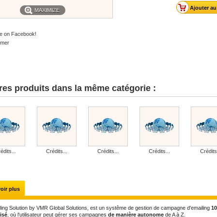
MAXIMIZE
e on Facebook!
imer
res produits dans la même catégorie :
édits...
Crédits...
Crédits...
Crédits...
Crédits
oir plus
ing Solution by VMR Global Solutions, est un systême de gestion de campagne d'emailing
1
isé
, où l'utilisateur peut gérer ses campagnes
de manière autonome
de A à Z.