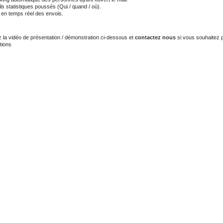
ls statistiques poussés (Qui / quand / où).
i en temps réel des envois.
z la vidéo de présentation / démonstration ci-dessous et
contactez nous
si vous souhaitez 
tions