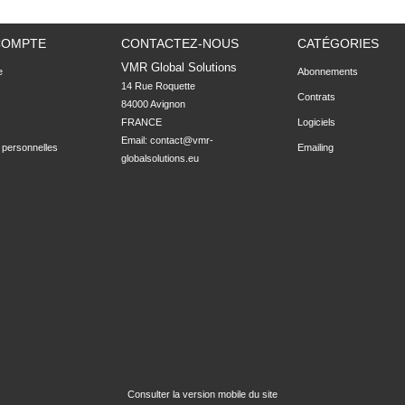
COMPTE
CONTACTEZ-NOUS
CATÉGORIES
VMR Global Solutions
e
Abonnements
14 Rue Roquette

Contrats
84000 Avignon

FRANCE
Logiciels
Email:
contact@vmr-
 personnelles
Emailing
globalsolutions.eu
Consulter la version mobile du site