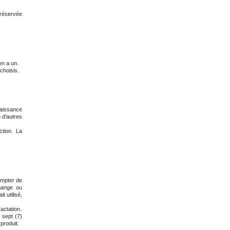
 réservée
.
en a un.
choisis.
naissance
u d'autres
ction. La
compter de
hange ou
t utilisé,
ractation.
s
sept (7)
 produit.