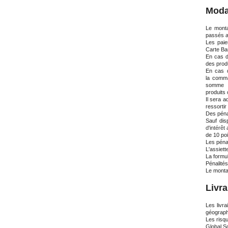
Moda
Le monta
passés av
Les paie
Carte Ban
En cas d
des prod
En cas 
la
comm
somme
produits
Il sera a
ressortir
Des pénal
Sauf dis
d'intérê
de 10 po
Les pénal
L'assiett
La formu
Pénalités
Le monta
Livr
Les livr
géograph
Les risq
Global So