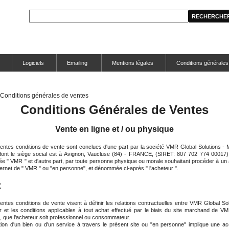
Logiciels
Emailing
Mentions légales
Conditions générales
Conditions générales de ventes
Conditions Générales de Ventes
Vente en ligne et / ou physique
entes conditions de vente sont conclues d'une part par la société VMR Global Solutions 
dont le siège social est à Avignon, Vaucluse (84) - FRANCE, (SIRET: 807 702 774 00017)
 " VMR " et d'autre part, par toute personne physique ou morale souhaitant procéder à un 
nternet de " VMR " ou "en personne", et dénommée ci-après " l'acheteur ".
t
entes conditions de vente visent à définir les relations contractuelles entre VMR Global Sol
ur et les conditions applicables à tout achat effectué par le biais du site marchand de V
s, que l'acheteur soit professionnel ou consommateur.
ition d'un bien ou d'un service à travers le présent site
ou "en personne"
implique une ac