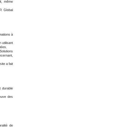
oit, même
MR Global
rmations à
utilisant
tées.
Solutions
ncernant,
ite a fait
t durable
reuve des
ralité de