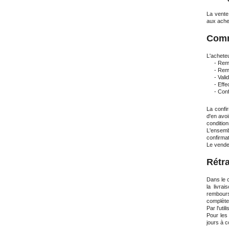
La vente
aux ache
Com
L'acheteu
- Remplir
- Rempli
- Valide
-
Effe
- Confi
La confi
d'en avoi
condition
L'ensemb
confirmat
Le vende
Rétra
Dans le c
la livra
rembourse
complète
Par l'uti
Pour les
jours à 