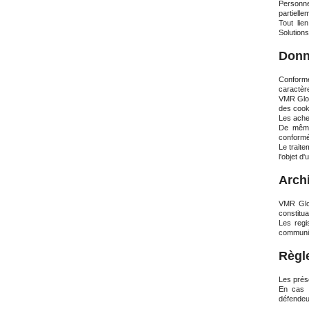
Personne
partielle
Tout lie
Solutions
Donn
Conformém
caractère
VMR Globa
des cooki
Les ache
De même,
conformém
Le traite
l'objet d
Arch
VMR Glob
constitua
Les regi
communic
Règl
Les prése
En cas d
défendeu