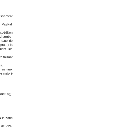
essement
n PayPal,
xpédition
échargés.
date de
re...) la
ment les
e faisant
is.
l au taux
te majoré
0)/100)).
s la zone
ux de VMR