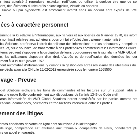
 n'est autorisé à reproduire, exploiter, rediffuser, ou utiliser à quelque titre que ce s
ment, des éléments du site qu'ils soient logiciels, visuels ou sonores.
n simple ou par hypertexte est strictement interdit sans un accord écrit exprès de V
.
ées à caractère personnel
ent à la loi relative à l'informatique, aux fichiers et aux libertés du 6 janvier 1978, les info
 nominatif relatives aux acheteurs pourront faire l'objet d'un traitement automatisé.
l Solutions se réserve le droit de collecter des informations sur les acheteurs y compris en 
es, et, s'il le souhaite, de transmettre à des partenaires commerciaux les informations collec
teurs peuvent s'opposer à la divulgation de leurs coordonnées en le signalant à VMR Global 
 les utilisateurs disposent d'un droit d'accès et de rectification des données les co
ent à la loi du 6 janvier 1978.
ment automatisé d'informations, y compris la gestion des adresses e-mail des utilisateurs du s
'une déclaration à la CNIL le 13/02/2012 enregistrée sous le numéro 1565500.
ivage - Preuve
al Solutions archivera les bons de commandes et les factures sur un support fiable e
nt une copie fidèle conformément aux dispositions de l'article 1348 du Code civil.
stres informatisés de VMR Global Solutions seront considérés par les parties comme p
ations, commandes, paiements et transactions intervenus entre les parties.
ement des litiges
ntes conditions de vente en ligne sont soumises à la loi française.
e litige, compétence est attribuée aux tribunaux compétents de Paris, nonobstant plu
rs ou appel en garantie.