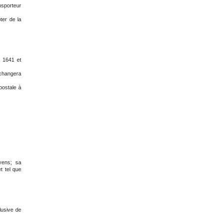
nsporteur
ter de la
s 1641 et
échangera
postale à
yens; sa
t tel que
lusive de