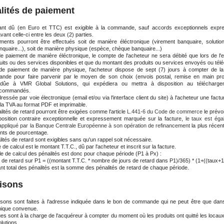
lités de paiement
nt dû (en Euro et TTC) est exigible à la commande, sauf accords exceptionnels expr
ant celle-ci entre les deux (2) parties.
ments pourront être effectués soit de manière éléctronique (virement banquaire, solutio
quaire...), soit de manière physique
(espèce, chèque banquaire...)
e paiement de manière éléctronique, l
e compte de l'acheteur ne sera débité que lors de l'e
uits ou des services disponibles et que du montant des produits ou services envoyés ou tél
de paiement de manière
physique
, l'acheteur dispose de
sept (7) jours
à compter de la
ande
pour faire parvenir par le moyen de son choix (envois postal, remise en main prop
 dûe à
VMR Global Solutions
, qui expédiera ou mettra à disposition au télécharge
commandés.
dressée par voie électronique (email et/ou via l'interface client du site) à
l'acheteur
une factur
 la TVA au format PDF et imprimable.
ités de retard pourront être exigées comme l'article
L.441-6 du Code de commerce
le prévo
position contraire exceptionnelle et expressement marquée sur la facture,
le taux est éga
t appliqué par la Banque Centrale Européenne à son opération de refinancement
la plus récen
ints de pourcentage.
ités de retard sont exigibles sans qu'un rappel soit nécessaire.
e de calcul est le montant T.T.C., dû par l'acheteur et inscrit sur la facture.
le de calcul des pénalités est donc pour chaque période (P1 à Px) :
 de retard sur P1 = ((montant T.T.C. * nombre de jours de retard dans P1)/365) * (1+((taux+1
nt total des pénalités est la somme des pénalités de retard de chaque période.
aisons
aisons sont faites à l'adresse indiquée dans le bon de commande qui ne peut être que dan
ique convenue.
ues sont à la charge de l'acquéreur à compter du moment où les produits ont quitté les loca
lutions.