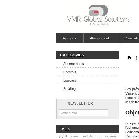
A propos
Abonnements
Contrats
CATÉGORIES
}
Abonnements
Contrats
Logiciels
Emailing
Les prés
Vincent 
dénommée
le site I
NEWSLETTER
Obje
Les prés
l'achete
TAGS
Solution
jqgrid
jquery
mobile
php
sécurité
L'acquis