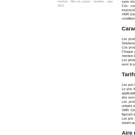
module
Mot de passe
ckeditor
ajax
sans rés
AES
Ces con
expressé
VMR Glob
condition
Carac
Les prod
Solutions
Ces produ
Chaque pr
mention D
Les photo
avec le p
Tarif
Les prix
Le prix 
applicab
des serv
Les prod
unitaire 
VMR Glob
figurant
Les prix
autant qu
Aire