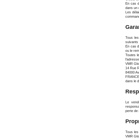
En cas d
dans un d
Les délai
commande,
Gara
Tous les
suivants 
En cas d
ou le re
Toutes l
l'adresse
VMR Glob
14 Rue R
84000 Av
FRANC
dans le d
Resp
Le vend
responsa
perte de 
Propr
Tous les
VMR Glob