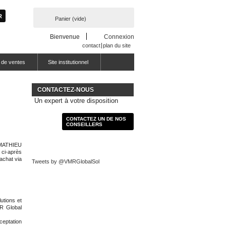
Panier
(vide)
Bienvenue
Connexion
contact
plan du site
 de ventes
Site institutionnel
CONTACTEZ-NOUS
Un expert à votre disposition
CONTACTEZ UN DE NOS
CONSEILLERS
- MATHIEU
 ci-après
achat via
Tweets by @VMRGlobalSol
utions et
MR Global
ceptation