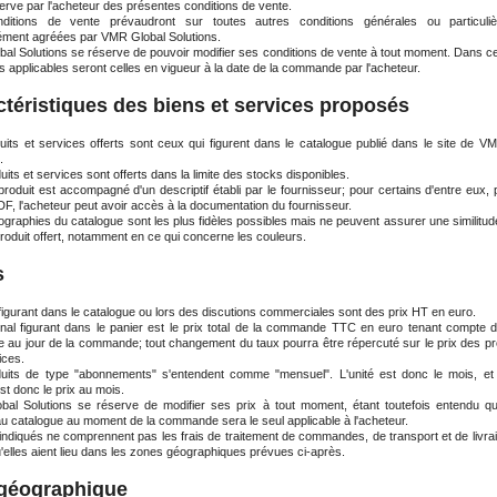
erve par l'acheteur des présentes conditions de vente.
ditions de vente prévaudront sur toutes autres conditions générales ou particuli
ment agréées par VMR Global Solutions.
al Solutions se réserve de pouvoir modifier ses conditions de vente à tout moment. Dans ce
s applicables seront celles en vigueur à la date de la commande par l'acheteur.
téristiques des biens et services proposés
uits et services offerts sont ceux qui figurent dans le catalogue publié dans le site de V
.
its et services sont offerts dans la limite des stocks disponibles.
oduit est accompagné d'un descriptif établi par le fournisseur; pour certains d'entre eux, p
F, l'acheteur peut avoir accès à la documentation du fournisseur.
graphies du catalogue sont les plus fidèles possibles mais ne peuvent assurer une similitude
roduit offert, notamment en ce qui concerne les couleurs.
s
 figurant dans le catalogue ou lors des discutions commerciales sont des prix HT
en euro
.
final figurant dans le panier est le prix total de la commande TTC en euro tenant compte 
le au jour de la commande; tout changement du taux pourra être répercuté sur le prix des pr
ices.
uits de type "abonnements" s'entendent comme "mensuel". L'unité est donc le mois, et 
est donc le prix au mois.
al Solutions se réserve de modifier ses prix à tout moment, étant toutefois entendu qu
 au catalogue au moment de la commande sera le seul applicable à l'acheteur.
 indiqués ne comprennent pas les frais de traitement de commandes, de transport et de livra
'elles aient lieu dans les zones géographiques prévues ci-après.
 géographique