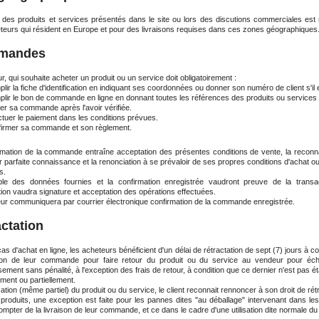
 des produits et services présentés dans le site
ou lors des discutions commerciales
est
teurs qui résident en Europe et pour des livraisons requises dans ces zones géographiques
mandes
r, qui souhaite acheter un produit ou un service doit obligatoirement :
 la fiche d'identification en indiquant ses coordonnées ou donner son numéro de client s'il 
r le bon de commande en ligne en donnant toutes les références des produits ou services 
r sa commande après l'avoir vérifiée.
ctuer le paiement dans les conditions prévues.
rmer sa commande et son règlement.
rmation de la commande entraîne acceptation des présentes conditions de vente, la recon
r parfaite connaissance et la renonciation à se prévaloir de ses propres conditions d'achat o
s.
le des données fournies et la confirmation enregistrée vaudront preuve de la transa
ion vaudra signature et acceptation des opérations effectuées.
ur communiquera par courrier électronique confirmation de la commande enregistrée.
ctation
as d'achat en ligne, les acheteurs bénéficient d'un délai de rétractation de sept (7) jours à 
ison de leur commande pour faire retour du produit ou du service au vendeur pour éc
ment sans pénalité, à l'exception des frais de retour, à condition que ce dernier n'est pas étai
ment ou partiellement.
lisation (même partiel)
du produit ou du service
, le client reconnait rennoncer à son droit de rét
 produits, une exception est faite pour les pannes dites "au déballage" intervenant dans le
compter de la livraison de leur commande
, et ce dans le cadre d'une utilisation dite normale du