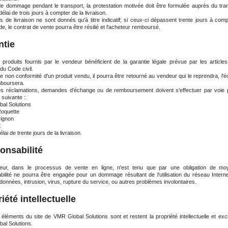
e dommage pendant le transport, la protestation motivée doit être formulée auprès du tra
élai de trois jours à compter de la livraison.
s de livraison ne sont donnés qu'à titre indicatif; si ceux-ci dépassent trente jours à comp
 le contrat de vente pourra être résilié et l'acheteur remboursé.
ntie
 produits fournis par le vendeur bénéficient de la garantie légale prévue par les article
du Code civil.
e non conformité d'un produit vendu, il pourra être retourné au vendeur qui le reprendra, l'
mboursera.
es réclamations, demandes d'échange ou de remboursement doivent s'effectuer par voie 
 suivante :
al Solutions
oquette
ignon
E
élai de trente jours de la livraison.
onsabilité
eur, dans le processus de vente en ligne, n'est tenu que par une obligation de mo
bilité ne pourra être engagée pour un dommage résultant de l'utilisation du réseau Interne
données, intrusion, virus, rupture du service, ou autres problèmes involontaires.
iété intellectuelle
 éléments du site de VMR Global Solutions sont et restent la propriété intellectuelle et exc
al Solutions.