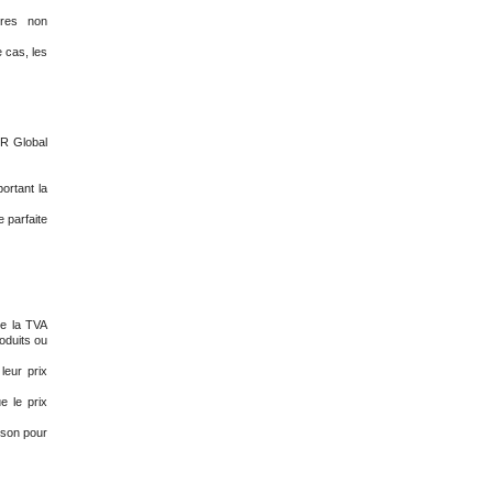
ères non
 cas, les
MR Global
ortant la
 parfaite
de la TVA
oduits ou
leur prix
e le prix
ison pour